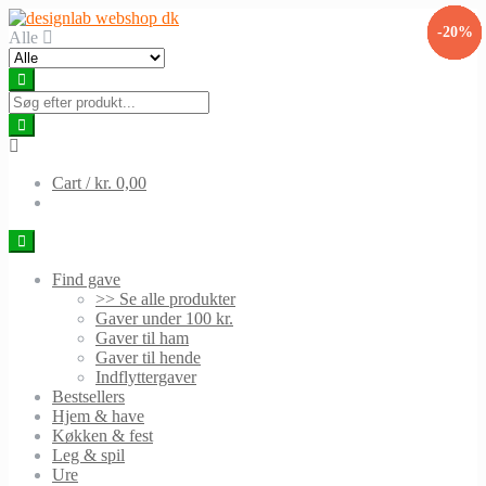
Skip
Skip
-10%
-31%
-30%
-41%
-34%
-13%
-20%
-9%
to
to
Alle
navigation
content
Cart /
kr. 0,00
Find gave
>> Se alle produkter
Gaver under 100 kr.
Gaver til ham
Gaver til hende
Indflyttergaver
Bestsellers
Hjem & have
Køkken & fest
Leg & spil
Ure