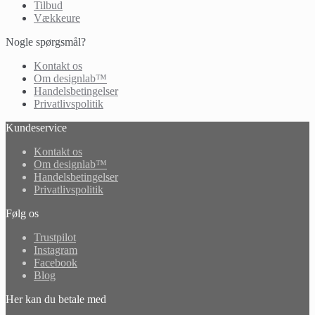
Tilbud
Vækkeure
Nogle spørgsmål?
Kontakt os
Om designlab™
Handelsbetingelser
Privatlivspolitik
Kundeservice
Kontakt os
Om designlab™
Handelsbetingelser
Privatlivspolitik
Følg os
Trustpilot
Instagram
Facebook
Blog
Her kan du betale med