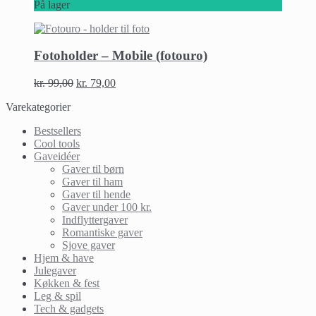
På lager
Fotoholder – Mobile (fotouro)
kr.
99,00
kr.
79,00
Varekategorier
Bestsellers
Cool tools
Gaveidéer
Gaver til børn
Gaver til ham
Gaver til hende
Gaver under 100 kr.
Indflyttergaver
Romantiske gaver
Sjove gaver
Hjem & have
Julegaver
Køkken & fest
Leg & spil
Tech & gadgets