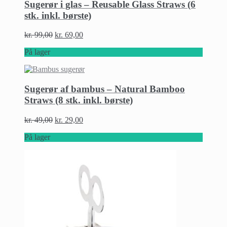
Sugerør i glas – Reusable Glass Straws (6
stk. inkl. børste)
kr.
99,00
kr.
69,00
På lager
Sugerør af bambus – Natural Bamboo
Straws (8 stk. inkl. børste)
kr.
49,00
kr.
29,00
På lager