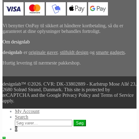
Vi benytter OnPay til sikkert at håndtere kortbetaling, så du er
garanteret at dine oplysninger behandles fortroligt.
Om designlab
designlab
er
originale gaver
,
stilfuldt design
og
smarte gadgets
.
Hurtig levering til nærmeste pakkeshop.
designlab™ ©2026. CVR: DK-33802889 - Karlstrup Mose Allé 23,
2680 Solrød Strand, Danmark. This site is protected by
reCAPTCHA and the Google Privacy Policy and Terms of Service
apply.
My Account
Search
Søg
Søg
efter:
0