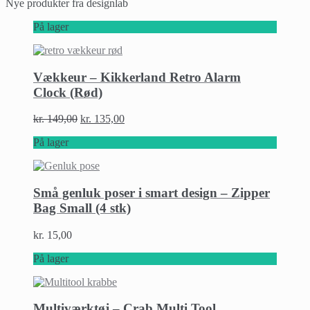
Nye produkter fra designlab
På lager
Vækkeur – Kikkerland Retro Alarm
Clock (Rød)
kr.
149,00
kr.
135,00
På lager
Små genluk poser i smart design – Zipper
Bag Small (4 stk)
kr.
15,00
På lager
Multiværktøj – Crab Multi Tool