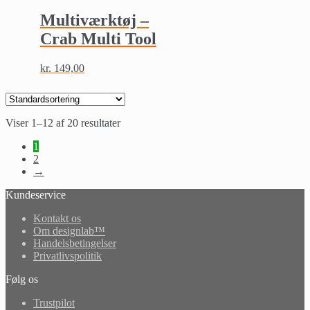
Multiværktøj –
Crab Multi Tool
kr.
149,00
Viser 1–12 af 20 resultater
1
2
→
Kundeservice
Kontakt os
Om designlab™
Handelsbetingelser
Privatlivspolitik
Følg os
Trustpilot