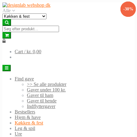
Skip
Skip
-13%
-13%
-17%
-50%
-30%
-9%
to
to
Alle
navigation
content
Cart /
kr. 0,00
Find gave
>> Se alle produkter
Gaver under 100 kr.
Gaver til ham
Gaver til hende
Indflyttergaver
Bestsellers
Hjem & have
Køkken & fest
Leg & spil
Ure