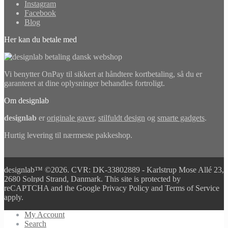
Instagram
Facebook
Blog
Her kan du betale med
Vi benytter OnPay til sikkert at håndtere kortbetaling, så du er
garanteret at dine oplysninger behandles fortroligt.
Om designlab
designlab
er
originale gaver
,
stilfuldt design
og
smarte gadgets
.
Hurtig levering til nærmeste pakkeshop.
designlab™ ©2026. CVR: DK-33802889 - Karlstrup Mose Allé 23,
2680 Solrød Strand, Danmark. This site is protected by
reCAPTCHA and the Google Privacy Policy and Terms of Service
apply.
My Account
Search