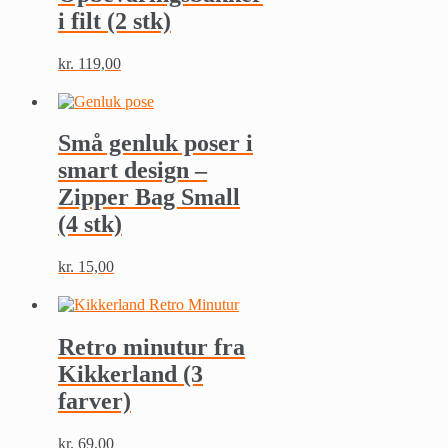
i filt (2 stk)
kr.
119,00
Små genluk poser i
smart design –
Zipper Bag Small
(4 stk)
kr.
15,00
Retro minutur fra
Kikkerland (3
farver)
kr.
69,00