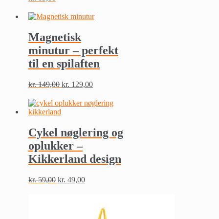
Dette
vare
har
flere
Magnetisk
varianter.
minutur – perfekt
Mulighederne
kan
til en spilaften
vælges
på
kr.
149,00
kr.
129,00
varesiden
Cykel nøglering og
oplukker –
Kikkerland design
kr.
59,00
kr.
49,00