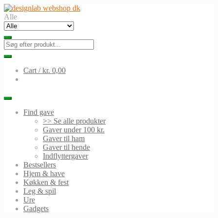
Skip
Skip
to
to
Alle
navigation
content
Cart /
kr. 0,00
Find gave
>> Se alle produkter
Gaver under 100 kr.
Gaver til ham
Gaver til hende
Indflyttergaver
Bestsellers
Hjem & have
Køkken & fest
Leg & spil
Ure
Gadgets