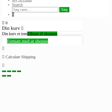
My Account
Search
Søg
Søg
efter:
0
0
Din kurv
Din kurv er tom
Tilbage til shoppen
Fortsæt med at shoppe
Calculate Shipping