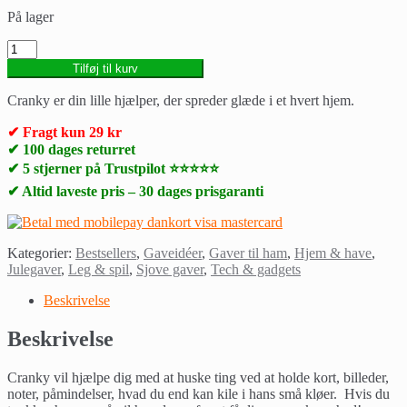
På lager
Cranky
træk-
Tilføj til kurv
op
fra
Cranky er din lille hjælper, der spreder glæde i et hvert hjem.
Kikkerland
–
✔ Fragt kun 29 kr
Wind
✔ 100 dages returret
up
✔ 5 stjerner på Trustpilot ⭐⭐⭐⭐⭐
Cranky
✔ Altid laveste pris – 30 dages prisgaranti
quantity
Kategorier:
Bestsellers
,
Gaveidéer
,
Gaver til ham
,
Hjem & have
,
Julegaver
,
Leg & spil
,
Sjove gaver
,
Tech & gadgets
Beskrivelse
Beskrivelse
Cranky vil hjælpe dig med at huske ting ved at holde kort, billeder,
noter, påmindelser, hvad du end kan kile i hans små kløer. Hvis du