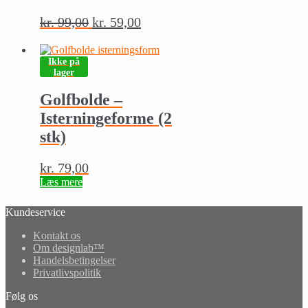
kr.
99,00
kr.
59,00
Ikke på
lager
Golfbolde –
Isterningeforme (2
stk)
kr.
79,00
Læs mere
Kundeservice
Kontakt os
Om designlab™
Handelsbetingelser
Privatlivspolitik
Følg os