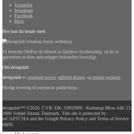
Trustpilot
Instagram
Facebook
Blog
Her kan du betale med
Vi benytter OnPay til sikkert at håndtere kortbetaling, så du er
garanteret at dine oplysninger behandles fortroligt.
Om designlab
designlab
er
originale gaver
,
stilfuldt design
og
smarte gadgets
.
Hurtig levering til nærmeste pakkeshop.
designlab™ ©2026. CVR: DK-33802889 - Karlstrup Mose Allé 23,
2680 Solrød Strand, Danmark. This site is protected by
reCAPTCHA and the Google Privacy Policy and Terms of Service
apply.