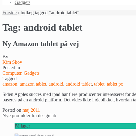
Gadgets
Forside
/ Indlæg tagged “android tablet”
Tag:
android tablet
Ny Amazon tablet på vej
By
Kim Skov
Posted in
Computer
,
Gadgets
Tagged
amazon
,
amazon tablet
,
android
,
android tablet
,
tablet
,
tablet pc
Siden Apples succes med ipad har flere producenter interesseret for d
baseres på en android platform. Det vides ikke i øjeblikket, hvordan t
Posted on
maj 2011
Nye produkter fra designlab
På lager