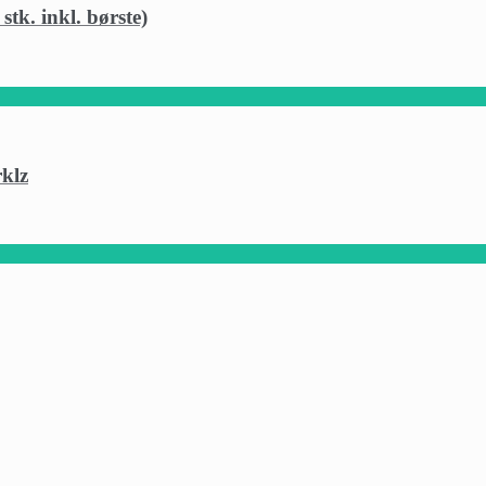
k. inkl. børste)
klz