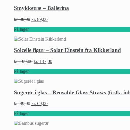
Smykketræ – Ballerina
kr.
99,00
kr.
89,00
På lager
Solcelle figur – Solar Einstein fra Kikkerland
kr.
199,00
kr.
137,00
På lager
Sugerør i glas – Reusable Glass Straws (6 stk. ink
kr.
99,00
kr.
69,00
På lager