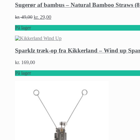
Sugerør af bambus – Natural Bamboo Straws (8 st
kr.
49,00
kr.
29,00
På lager
Sparklz træk-op fra Kikkerland – Wind up Spar
kr.
169,00
På lager