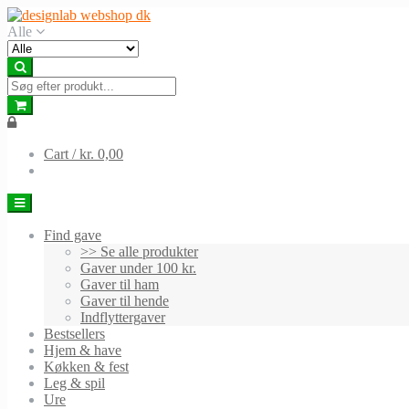
Skip
Skip
to
to
Alle
navigation
content
Cart /
kr. 0,00
Find gave
>> Se alle produkter
Gaver under 100 kr.
Gaver til ham
Gaver til hende
Indflyttergaver
Bestsellers
Hjem & have
Køkken & fest
Leg & spil
Ure