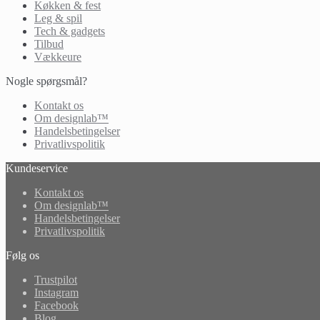
Køkken & fest
Leg & spil
Tech & gadgets
Tilbud
Vækkeure
Nogle spørgsmål?
Kontakt os
Om designlab™
Handelsbetingelser
Privatlivspolitik
Kundeservice
Kontakt os
Om designlab™
Handelsbetingelser
Privatlivspolitik
Følg os
Trustpilot
Instagram
Facebook
Blog