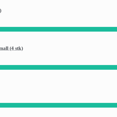
)
all (4 stk)