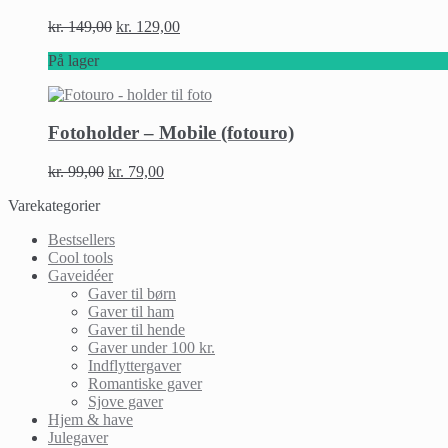
kr.
149,00
kr.
129,00
På lager
Fotoholder – Mobile (fotouro)
kr.
99,00
kr.
79,00
Varekategorier
Bestsellers
Cool tools
Gaveidéer
Gaver til børn
Gaver til ham
Gaver til hende
Gaver under 100 kr.
Indflyttergaver
Romantiske gaver
Sjove gaver
Hjem & have
Julegaver