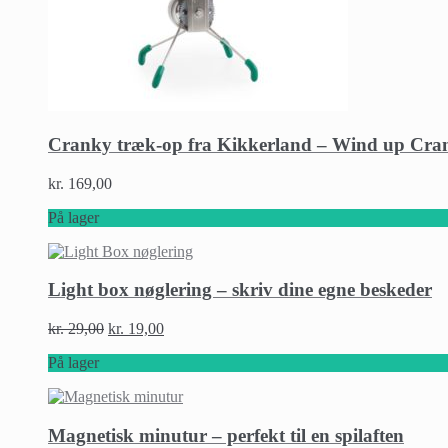
Cranky træk-op fra Kikkerland – Wind up Cra
kr.
169,00
På lager
Light box nøglering – skriv dine egne beskeder
kr.
29,00
kr.
19,00
På lager
Magnetisk minutur – perfekt til en spilaften