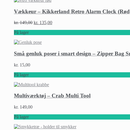
Vækkeur – Kikkerland Retro Alarm Clock (Rød
kr.
149,00
kr.
135,00
På lager
Små genluk poser i smart design – Zipper Bag Sm
kr.
15,00
På lager
Multiværktøj – Crab Multi Tool
kr.
149,00
På lager