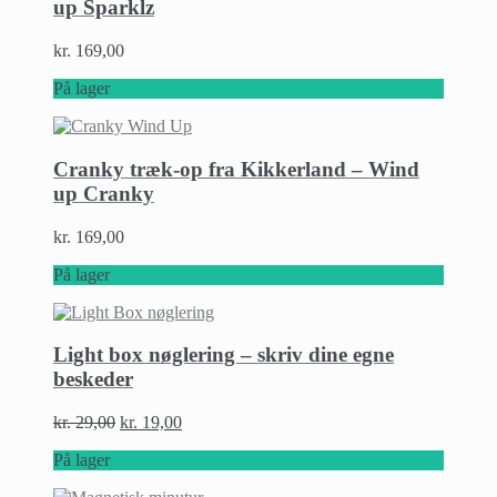
up Sparklz
kr.
169,00
På lager
Cranky træk-op fra Kikkerland – Wind
up Cranky
kr.
169,00
På lager
Light box nøglering – skriv dine egne
beskeder
kr.
29,00
kr.
19,00
På lager