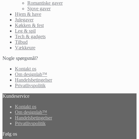
Romantiske gaver
Sjove gaver
Hjem & have
Julegaver
Køkken & fest
Leg & spil
Tech & gadgets
Tilbud
Vækkeure
Nogle spørgsmål?
Kontakt os
Om designlab™
Handelsbetingelser
Privatlivspolitik
Kundeservice
Kontakt os
Om designlab™
Handelsbetingelser
Privatlivspolitik
Følg os