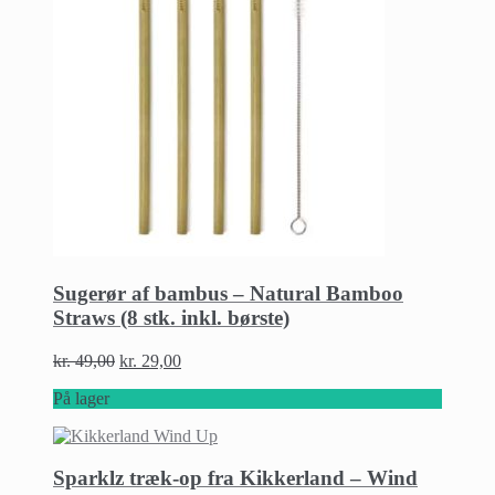
Sugerør af bambus – Natural Bamboo
Straws (8 stk. inkl. børste)
kr.
49,00
kr.
29,00
På lager
Sparklz træk-op fra Kikkerland – Wind