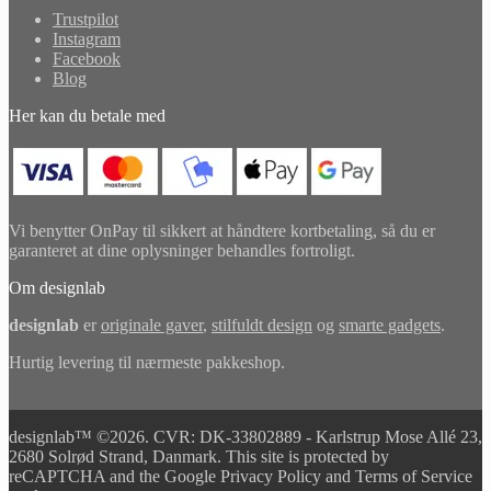
Trustpilot
Instagram
Facebook
Blog
Her kan du betale med
Vi benytter OnPay til sikkert at håndtere kortbetaling, så du er
garanteret at dine oplysninger behandles fortroligt.
Om designlab
designlab
er
originale gaver
,
stilfuldt design
og
smarte gadgets
.
Hurtig levering til nærmeste pakkeshop.
designlab™ ©2026. CVR: DK-33802889 - Karlstrup Mose Allé 23,
2680 Solrød Strand, Danmark. This site is protected by
reCAPTCHA and the Google Privacy Policy and Terms of Service