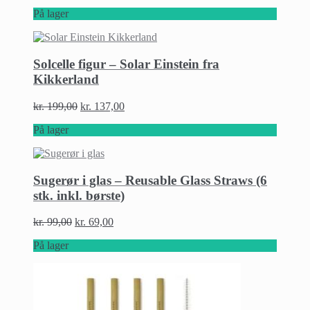
På lager
Solcelle figur – Solar Einstein fra
Kikkerland
kr.
199,00
kr.
137,00
På lager
Sugerør i glas – Reusable Glass Straws (6
stk. inkl. børste)
kr.
99,00
kr.
69,00
På lager