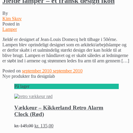
Jielde lamper – et fransk design ikon
By
Kim Skov
Posted in
Lamper
Jieldé er designet af Jean-Louis Domecq helt tilbage i 50érne.
Lampen blev oprindeligt designet som en arkitekt/arbejdslampe og
er derfor skabt i et ualmindelig stærkt design der kan holde til at
blive brugt. Lampen er håndlavet og er skabt således at ledningerne
er støbt ind i armene og strømmen ledes fra arm til arm gennem […]
Posted on
september 2010
september 2010
Nye produkter fra designlab
På lager
Vækkeur – Kikkerland Retro Alarm
Clock (Rød)
kr.
149,00
kr.
135,00