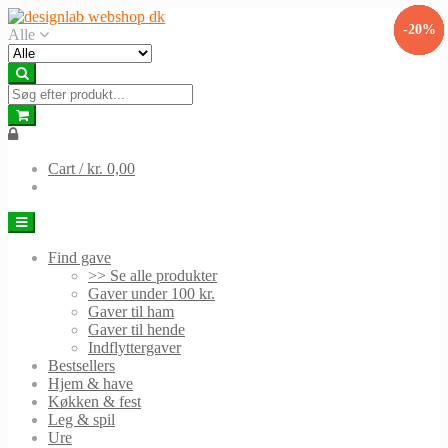
Skip
Skip
-10%
-31%
-30%
-41%
-34%
-13%
-20%
-9%
to
to
Alle
navigation
content
Cart /
kr. 0,00
Find gave
>> Se alle produkter
Gaver under 100 kr.
Gaver til ham
Gaver til hende
Indflyttergaver
Bestsellers
Hjem & have
Køkken & fest
Leg & spil
Ure