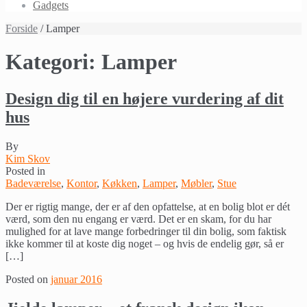
Gadgets
Forside
/ Lamper
Kategori:
Lamper
Design dig til en højere vurdering af dit
hus
By
Kim Skov
Posted in
Badeværelse
,
Kontor
,
Køkken
,
Lamper
,
Møbler
,
Stue
Der er rigtig mange, der er af den opfattelse, at en bolig blot er dét
værd, som den nu engang er værd. Det er en skam, for du har
mulighed for at lave mange forbedringer til din bolig, som faktisk
ikke kommer til at koste dig noget – og hvis de endelig gør, så er
[…]
Posted on
januar 2016