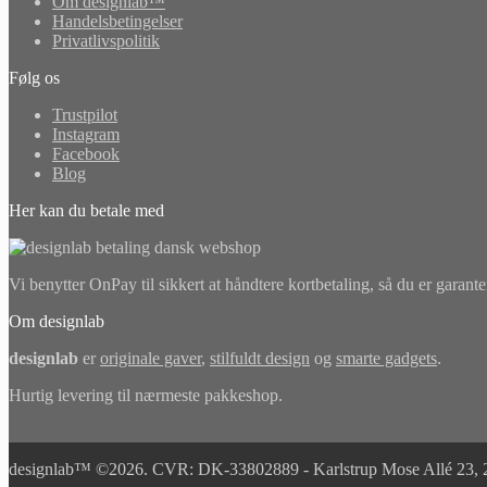
Om designlab™
Handelsbetingelser
Privatlivspolitik
Følg os
Trustpilot
Instagram
Facebook
Blog
Her kan du betale med
Vi benytter OnPay til sikkert at håndtere kortbetaling, så du er garante
Om designlab
designlab
er
originale gaver
,
stilfuldt design
og
smarte gadgets
.
Hurtig levering til nærmeste pakkeshop.
designlab™ ©2026. CVR: DK-33802889 - Karlstrup Mose Allé 23, 268