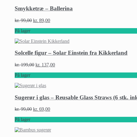
Smykketræ – Ballerina
kr.
99,00
kr.
89,00
På lager
Solcelle figur – Solar Einstein fra Kikkerland
kr.
199,00
kr.
137,00
På lager
Sugerør i glas – Reusable Glass Straws (6 stk. ink
kr.
99,00
kr.
69,00
På lager