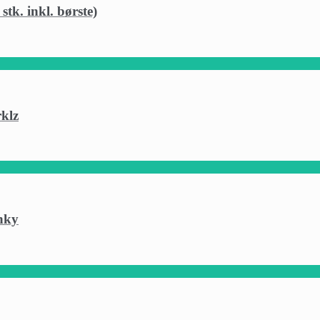
k. inkl. børste)
klz
nky