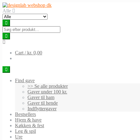
Skip
Skip
to
to
Alle
navigation
content
Cart /
kr. 0,00
Find gave
>> Se alle produkter
Gaver under 100 kr.
Gaver til ham
Gaver til hende
Indflyttergaver
Bestsellers
Hjem & have
Køkken & fest
Leg & spil
Ure