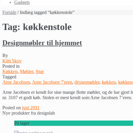
Gadgets
Forside
/ Indlæg tagged “køkkenstole”
Tag:
køkkenstole
Designmøbler til hjemmet
By
Kim Skov
Posted in
Køkken
,
Møbler
,
Stue
Tagged
Arne Jacobsen
,
Arne Jacobsen 7'eren
,
designmøbler
,
køkken
,
køkkens
Arne Jacobsen er kendt for sine mange flotte møbler, og de har gjort h
nr. 3107 et godt køb. Stolen er mest kendt som Arne Jacobsen 7’eren
Posted on
juni 2011
Nye produkter fra designlab
På lager