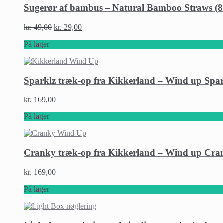
Sugerør af bambus – Natural Bamboo Straws (8 st
kr.
49,00
kr.
29,00
På lager
Sparklz træk-op fra Kikkerland – Wind up Spar
kr.
169,00
På lager
Cranky træk-op fra Kikkerland – Wind up Cra
kr.
169,00
På lager