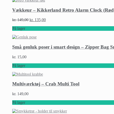
Vækkeur – Kikkerland Retro Alarm Clock (Rød
kr.
149,00
kr.
135,00
På lager
Små genluk poser i smart design – Zipper Bag Sm
kr.
15,00
På lager
Multiværktøj – Crab Multi Tool
kr.
149,00
På lager