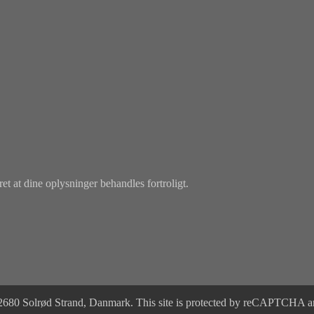
ret at dine oplysninger behandles fortroligt.
0 Solrød Strand, Danmark. This site is protected by reCAPTCHA and