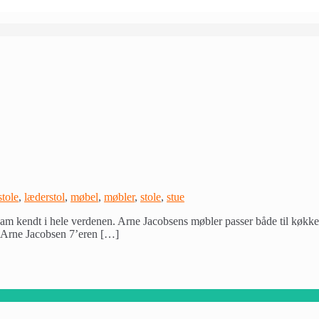
tole
,
læderstol
,
møbel
,
møbler
,
stole
,
stue
am kendt i hele verdenen. Arne Jacobsens møbler passer både til køkken 
. Arne Jacobsen 7’eren […]