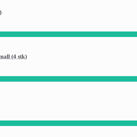
)
all (4 stk)