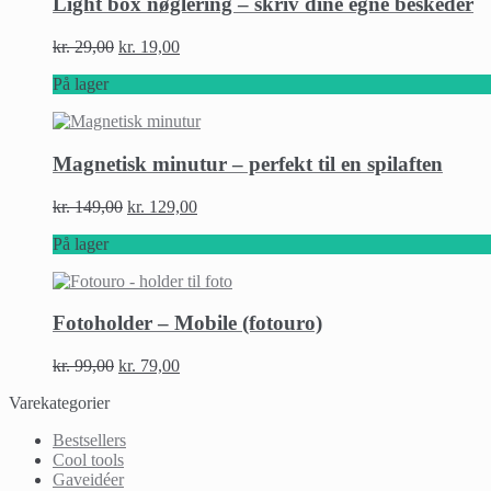
Light box nøglering – skriv dine egne beskeder
kr.
29,00
kr.
19,00
På lager
Magnetisk minutur – perfekt til en spilaften
kr.
149,00
kr.
129,00
På lager
Fotoholder – Mobile (fotouro)
kr.
99,00
kr.
79,00
Varekategorier
Bestsellers
Cool tools
Gaveidéer