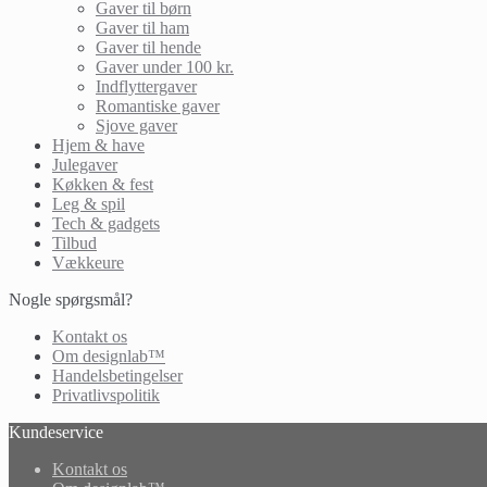
Gaver til børn
Gaver til ham
Gaver til hende
Gaver under 100 kr.
Indflyttergaver
Romantiske gaver
Sjove gaver
Hjem & have
Julegaver
Køkken & fest
Leg & spil
Tech & gadgets
Tilbud
Vækkeure
Nogle spørgsmål?
Kontakt os
Om designlab™
Handelsbetingelser
Privatlivspolitik
Kundeservice
Kontakt os