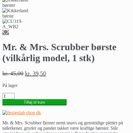
Mr. & Mrs. Scrubber børste
(vilkårlig model, 1 stk)
kr.
45,00
kr.
39,50
På lager
Mr.
&
Tilføj til kurv
Mrs.
Scrubber
børste
(vilkårlig
Mr. & Mrs. Scrubber fjerner nemt snavs og genstridige pletter på
model,
tallerkener, gryder og pander takket være kraftige børster. Står
1