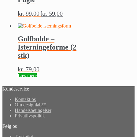
kr.
99,00
kr.
59,00
Golfbolde –
Isterningeforme (2
stk)
kr.
79,00
Læs mere
Kundeservice
Kontakt os
Om designlab™
Handelsbetingelser
Privatlivspolitik
Følg os
Trustpilot