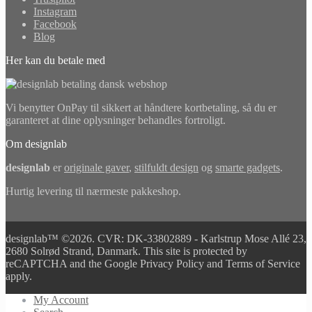
Instagram
Facebook
Blog
Her kan du betale med
Vi benytter OnPay til sikkert at håndtere kortbetaling, så du er
garanteret at dine oplysninger behandles fortroligt.
Om designlab
designlab
er
originale gaver
,
stilfuldt design
og
smarte gadgets
.
Hurtig levering til nærmeste pakkeshop.
designlab™ ©2026. CVR: DK-33802889 - Karlstrup Mose Allé 23,
2680 Solrød Strand, Danmark. This site is protected by
reCAPTCHA and the Google Privacy Policy and Terms of Service
apply.
My Account