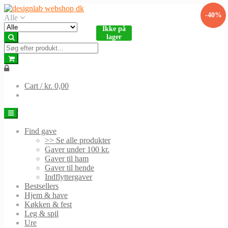
Skip
Skip
-40%
to
to
Alle
navigation
content
Ikke på
lager
Cart /
kr. 0,00
Find gave
>> Se alle produkter
Gaver under 100 kr.
Gaver til ham
Gaver til hende
Indflyttergaver
Bestsellers
Hjem & have
Køkken & fest
Leg & spil
Ure