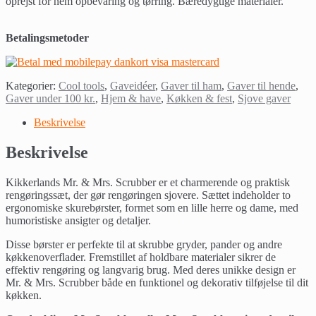
oprejst for nem opbevaring og tørring. Bæredygtige materialer.
stk)
quantity
Betalingsmetoder
Kategorier:
Cool tools
,
Gaveidéer
,
Gaver til ham
,
Gaver til hende
,
Gaver under 100 kr.
,
Hjem & have
,
Køkken & fest
,
Sjove gaver
Beskrivelse
Beskrivelse
Kikkerlands Mr. & Mrs. Scrubber er et charmerende og praktisk
rengøringssæt, der gør rengøringen sjovere. Sættet indeholder to
ergonomiske skurebørster, formet som en lille herre og dame, med
humoristiske ansigter og detaljer.
Disse børster er perfekte til at skrubbe gryder, pander og andre
køkkenoverflader. Fremstillet af holdbare materialer sikrer de
effektiv rengøring og langvarig brug. Med deres unikke design er
Mr. & Mrs. Scrubber både en funktionel og dekorativ tilføjelse til dit
køkken.